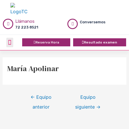
Ir
Navegación
al
de
contenido
entradas
Llámanos
Conversemos
72 223 8521
Menú
Reserva Hora
Resultado examen
Quiénes Somos
María Apolinar
←
Equipo
Equipo
anterior
siguiente
→