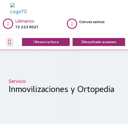
Ir
al
contenido
Llámanos
Conversemos
72 223 8521
Menú
Reserva Hora
Resultado examen
Quiénes Somos
Servicio
Inmovilizaciones y Ortopedia