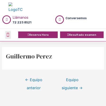
Ir
Navegación
al
de
contenido
entradas
Llámanos
Conversemos
72 223 8521
Menú
Reserva Hora
Resultado examen
Quiénes Somos
Guillermo Perez
←
Equipo
Equipo
anterior
siguiente
→